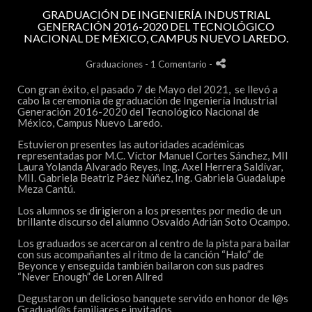
GRADUACIÓN DE INGENIERÍA INDUSTRIAL
GENERACIÓN 2016-2020 DEL TECNOLÓGICO
NACIONAL DE MÉXICO, CAMPUS NUEVO LAREDO.
Graduaciones
- 1 Comentario
-
Con gran éxito, el pasado 7 de Mayo del 2021, se llevó a
cabo la ceremonia de graduación de Ingeniería Industrial
Generación 2016-2020 del Tecnológico Nacional de
México, Campus Nuevo Laredo.
Estuvieron presentes las autoridades académicas
representadas por M.C. Víctor Manuel Cortes Sánchez, MII
Laura Yolanda Alvarado Reyes, Ing. Axel Herrera Saldívar,
MII. Gabriela Beatriz Páez Núñez, Ing. Gabriela Guadalupe
Meza Cantú.
Los alumnos se dirigieron a los presentes por medio de un
brillante discurso del alumno Osvaldo Adrián Soto Ocampo.
Los graduados se acercaron al centro de la pista para bailar
con sus acompañantes al ritmo de la canción “Halo” de
Beyonce y enseguida también bailaron con sus padres
“Never Enough” de Loren Allred
Degustaron un delicioso banquete servido en honor de l@s
Graduad@s familiares e invitados.